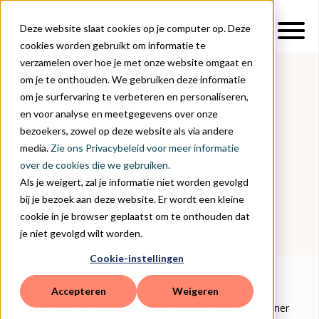
Deze website slaat cookies op je computer op. Deze
cookies worden gebruikt om informatie te
verzamelen over hoe je met onze website omgaat en
om je te onthouden. We gebruiken deze informatie
Fourcast Blog
om je surfervaring te verbeteren en personaliseren,
en voor analyse en meetgegevens over onze
bezoekers, zowel op deze website als via andere
Posts about Digitale
media.
Zie ons Privacybeleid voor meer informatie
inclusie
over de cookies die we gebruiken.
Als je weigert, zal je informatie niet worden gevolgd
Stay up-to-date.
bij je bezoek aan deze website. Er wordt een kleine
cookie in je browser geplaatst om te onthouden dat
je niet gevolgd wilt worden.
Cookie-instellingen
All
Digitale evolutie
Digitale inclusie
Accepteren
Weigeren
Digitalisatie
Microsoft 365 Education
Partner