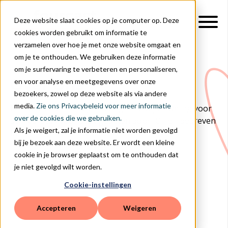
Deze website slaat cookies op je computer op. Deze
cookies worden gebruikt om informatie te
verzamelen over hoe je met onze website omgaat en
om je te onthouden. We gebruiken deze informatie
om je surfervaring te verbeteren en personaliseren,
Over Ons
en voor analyse en meetgegevens over onze
bezoekers, zowel op deze website als via andere
media.
Zie ons Privacybeleid voor meer informatie
Een sterk team met jarenlange praktijkervaring voor
over de cookies die we gebruiken.
de klas. Stuk voor stuk gebeten door ICT en bedreven
Als je weigert, zal je informatie niet worden gevolgd
in het begeesteren van anderen.
bij je bezoek aan deze website. Er wordt een kleine
cookie in je browser geplaatst om te onthouden dat
je niet gevolgd wilt worden.
Cookie-instellingen
Accepteren
Weigeren