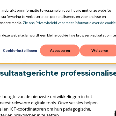
Ontdek hoe wij je sta
n gebruikt om informatie te verzamelen over hoe je met onze website
surfervaring te verbeteren en personaliseren, en voor analyse en
 andere media.
Zie ons Privacybeleid voor meer informatie over de cookie
aan deze website. Er wordt een kleine cookie in je browser geplaatst om te
Cookie-instellingen
Accepteren
Weigeren
demy
ultaatgerichte professionalise
de hoogte van de nieuwste ontwikkelingen in het
eest relevante digitale tools. Onze sessies helpen
eel en ICT-coördinatoren om hun pedagogische,
ter en praktischer in te zetten.