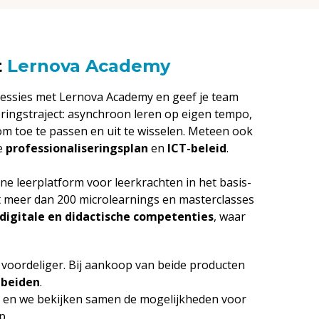
t
Lernova Academy
sessies met Lernova Academy en geef je team
eringstraject: asynchroon leren op eigen tempo,
om toe te passen en uit te wisselen.
Meteen ook
je
professionaliseringsplan
en
ICT-beleid
.
ine leerplatform voor leerkrachten in het basis-
t meer dan 200 microlearnings
en masterclasses
digitale en didactische competenties
, waar
 voordeliger. Bij aankoop van beide producten
 beiden
.
en we bekijken samen de mogelijkheden voor
p.