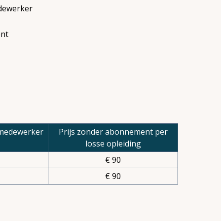
dewerker
nt
 medewerker
Prijs zonder abonnement per
losse opleiding
€ 90
€ 90