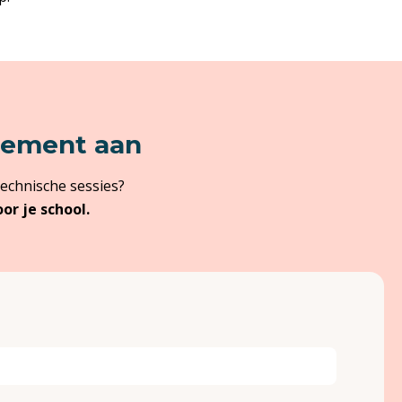
nnement aan
technische sessies?
r je school.