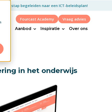
p voor stap begeleiden naar een ICT-beleidsplan!
Fourcast Academy
Vraag advies
s
Show submenu for Aanbod
Show submenu for Inspi
Aanbod
Inspiratie
Over ons
ring in het onderwijs