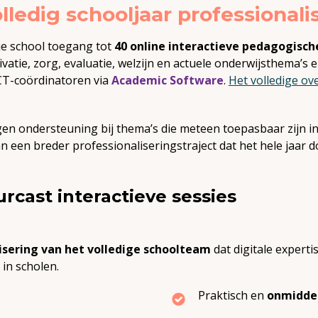
ledig schooljaar professionali
 je school toegang tot
40 online interactieve pedagogisch
tivatie, zorg, evaluatie, welzijn en actuele onderwijsthema’s
e
CT-coördinatoren via
Academic Software
.
Het volledige ov
en ondersteuning bij thema’s die meteen toepasbaar zijn i
an een breder professionaliseringstraject dat het hele jaar do
cast interactieve sessies
sering van het volledige schoolteam
dat digitale experti
in scholen.
Praktisch en
onmiddel