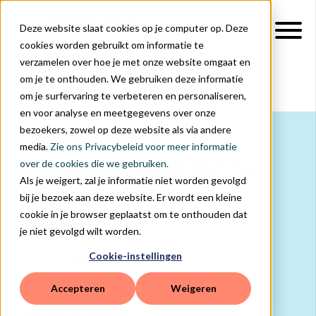
Deze website slaat cookies op je computer op. Deze
cookies worden gebruikt om informatie te
verzamelen over hoe je met onze website omgaat en
om je te onthouden. We gebruiken deze informatie
Terug naar overzicht
om je surfervaring te verbeteren en personaliseren,
en voor analyse en meetgegevens over onze
bezoekers, zowel op deze website als via andere
AI inzetten om
media.
Zie ons Privacybeleid voor meer informatie
evaluatiestrategieën te
over de cookies die we gebruiken.
Als je weigert, zal je informatie niet worden gevolgd
optimaliseren
bij je bezoek aan deze website. Er wordt een kleine
cookie in je browser geplaatst om te onthouden dat
DigCompEdu
B
je niet gevolgd wilt worden.
niveau
Cookie-instellingen
Platform
AI
Focus van de
Didactiek
Accepteren
Weigeren
training
Duur van de sessie
1:30