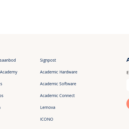
gsaanbod
Signpost
 Academy
Academic Hardware
E
es
Academic Software
ps
Academic Connect
n
Lernova
ICONO