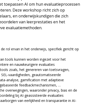
het toepassen AI om hun evaluatieprocessen
eteren. Deze workshop richt zich op
laars, en onderwijskundigen die zich
oordelen van leerprestaties en het
ieve evaluatiemethoden.
de rol ervan in het onderwijs, specifiek gericht op
van tools kunnen worden ingezet voor het
ëntere en nauwkeurigere evaluaties
tools zoals, het genereren van toetsvragen,
s, SEL-vaardigheden, geautomatiseerde
ata-analyse, gamification met adaptieve
-gebaseerde feedbackmechanismen, …
che overwegingen, waaronder privacy, bias en de
oordeling bij AI-geassisteerde evaluaties
waarborgen van eerlijkheid en transparantie in AI-