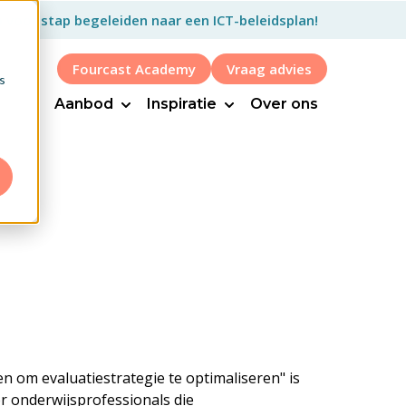
p voor stap begeleiden naar een ICT-beleidsplan!
Fourcast Academy
Vraag advies
s
Show submenu for Aanbod
Show submenu for Inspi
Aanbod
Inspiratie
Over ons
n om evaluatiestrategie te optimaliseren" is
r onderwijsprofessionals die