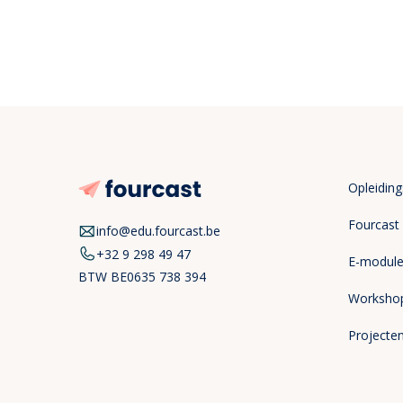
Opleidin
Fourcast
info@edu.fourcast.be
+32 9 298 49 47
E-modul
BTW
BE0635 738 394
Worksho
Projecte