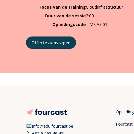
Focus van de training
Cloudinfrastructuur
Duur van de sessie
2:00
Opleidingscode
T.MS.A.601
Offerte aanvragen
Opleidin
Fourcast
info@edu.fourcast.be
+32 9 298 49 47