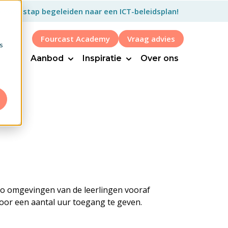
p voor stap begeleiden naar een ICT-beleidsplan!
Fourcast Academy
Vraag advies
s
Show submenu for Aanbod
Show submenu for Inspi
Aanbod
Inspiratie
Over ons
bo omgevingen van de leerlingen vooraf
voor een aantal uur toegang te geven.